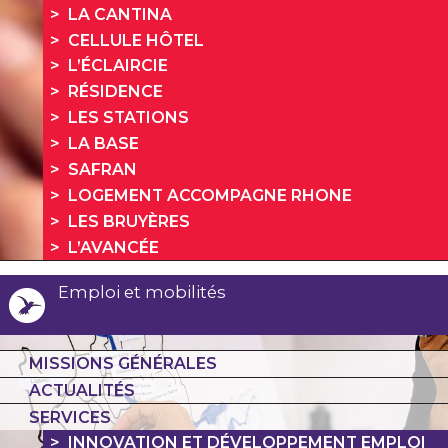
LA CANTINA
CELLULE HÔTEL
L’ÉCLAIRCIE
RÉSIDENCE
LES STATIONS
LA BASE
SAFRAN
LOGEMENT ACCOMPAGNE RHONE
LES BRUYÈRES
L’AVANCÉE
Emploi et mobilités
MISSIONS GÉNÉRALES
ACTUALITÉS
SERVICES
INNOVATION ET DÉVELOPPEMENT EMPLOI