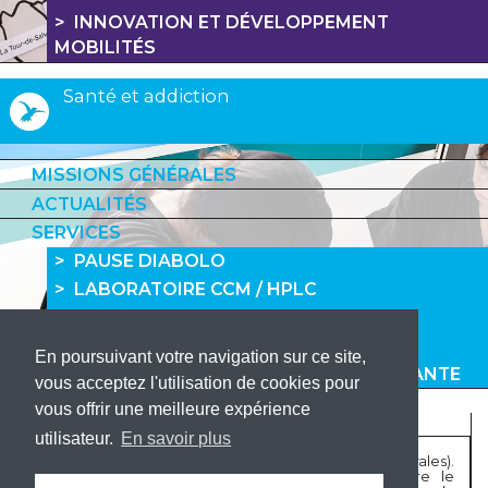
INNOVATION ET DÉVELOPPEMENT
MOBILITÉS
Santé et addiction
MISSIONS GÉNÉRALES
ACTUALITÉS
SERVICES
PAUSE DIABOLO
LABORATOIRE CCM / HPLC
LIGNE 37
DARJELY
En poursuivant votre navigation sur ce site,
POLE DISCRIMINATIONS VIOLENCE SANTE
vous acceptez l'utilisation de cookies pour
vous offrir une meilleure expérience
utilisateur.
En savoir plus
Contact Siege (uniquement pour les demandes générales).
Pour toute demande spécifique, merci de joindre le