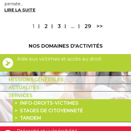
pensée...
LIRE LA SUITE
1
2
3
…
29
>>
NOS DOMAINES D'ACTIVITÉS
Aide aux victimes et accès au droit
MISSIONS GÉNÉRALES
ACTUALITÉS
SERVICES
INFO-DROITS-VICTIMES
STAGES DE CITOYENNETÉ
TANDEM