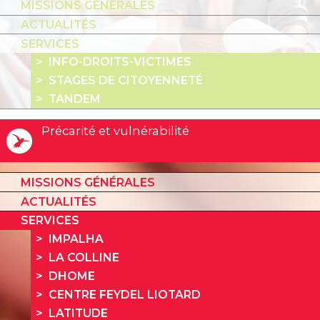
MISSIONS GÉNÉRALES
ACTUALITÉS
SERVICES
INFO-DROITS-VICTIMES
STAGES DE CITOYENNETÉ
TANDEM
Précarité et vulnérabilité
MISSIONS GÉNÉRALES
ACTUALITÉS
SERVICES
IMPALHA
LA COLLINE
DHOME
CENTRE FEYDEL LIOTARD
LATITUDE