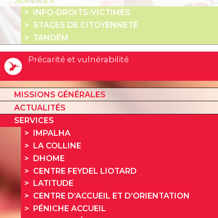
SERVICES
INFO-DROITS-VICTIMES
STAGES DE CITOYENNETÉ
TANDEM
Précarité et vulnérabilité
MISSIONS GÉNÉRALES
ACTUALITÉS
SERVICES
IMPALHA
LA COLLINE
DHOME
CENTRE FEYDEL LIOTARD
LATITUDE
CENTRE D’ACCUEIL ET D’ORIENTATION
PÉNICHE ACCUEIL