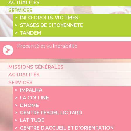
ACTUALITÉS
SERVICES
INFO-DROITS-VICTIMES
STAGES DE CITOYENNETÉ
TANDEM
Précarité et vulnérabilité
MISSIONS GÉNÉRALES
ACTUALITÉS
SERVICES
IMPALHA
LA COLLINE
DHOME
CENTRE FEYDEL LIOTARD
LATITUDE
CENTRE D’ACCUEIL ET D’ORIENTATION