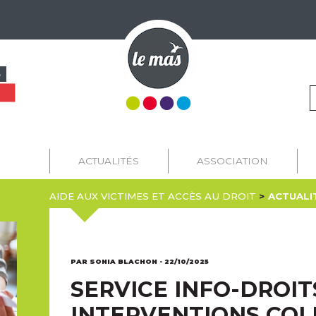
S
ACTUALITÉS
ASSOCIATION
AIDE AUX VICTIMES ET ACCÈS AU DROIT
ACTUALI
PAR SONIA BLACHON - 22/10/2025
SERVICE INFO-DROITS
INTERVENTIONS COL