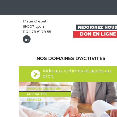
17 rue Crépet
69007 Lyon
REJOIGNEZ NOU
T 04 78 61 78 55
DON EN LIGNE
NOS DOMAINES D'ACTIVITÉS
Aide aux victimes et accès au
droit
MISSIONS GÉNÉRALES
ACTUALITÉS
SERVICES