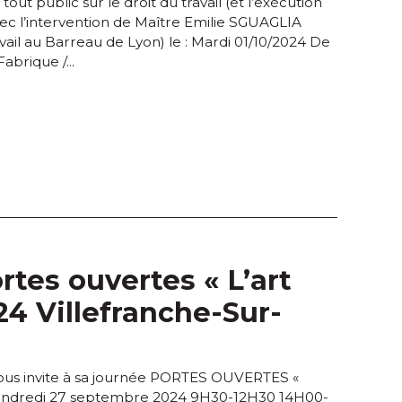
out public sur le droit du travail (et l’exécution
avec l’intervention de Maître Emilie SGUAGLIA
avail au Barreau de Lyon) le : Mardi 01/10/2024 De
abrique /...
tes ouvertes « L’art
24 Villefranche-Sur-
us invite à sa journée PORTES OUVERTES «
Vendredi 27 septembre 2024 9H30-12H30 14H00-