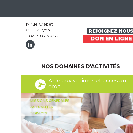
17 rue Crépet
69007 Lyon
REJOIGNEZ NOU
T 04 78 61 78 55
DON EN LIGNE
NOS DOMAINES D'ACTIVITÉS
Aide aux victimes et accès au
droit
MISSIONS GÉNÉRALES
ACTUALITÉS
SERVICES