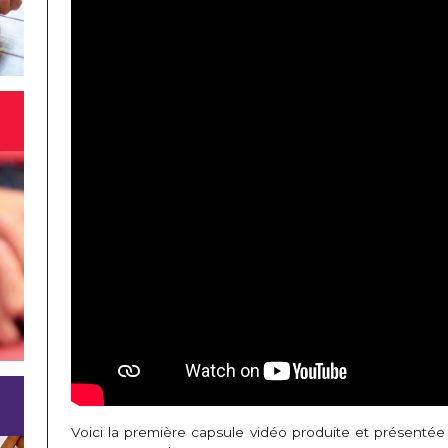
Voici la première capsule vidéo produite et présenté