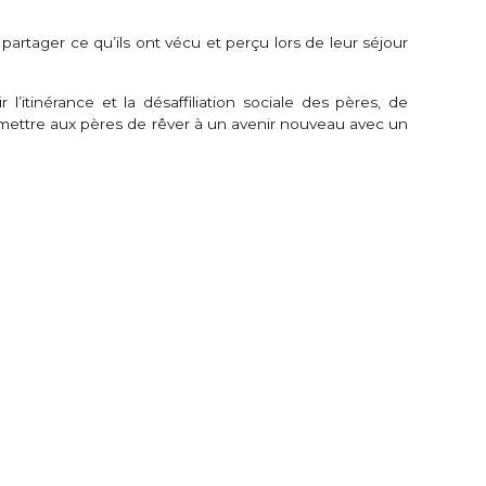
artager ce qu’ils ont vécu et perçu lors de leur séjour
tinérance et la désaffiliation sociale des pères, de
rmettre aux pères de rêver à un avenir nouveau avec un
k
r
edIn