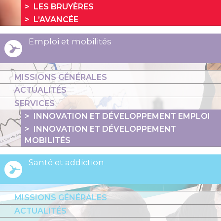
LES BRUYÈRES
L’AVANCÉE
Emploi et mobilités
MISSIONS GÉNÉRALES
ACTUALITÉS
SERVICES
INNOVATION ET DÉVELOPPEMENT EMPLOI
INNOVATION ET DÉVELOPPEMENT
MOBILITÉS
Santé et addiction
MISSIONS GÉNÉRALES
ACTUALITÉS