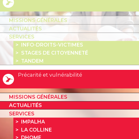
MISSIONS GÉNÉRALES
ACTUALITÉS
SERVICES
INFO-DROITS-VICTIMES
STAGES DE CITOYENNETÉ
TANDEM
Précarité et vulnérabilité
MISSIONS GÉNÉRALES
ACTUALITÉS
SERVICES
IMPALHA
LA COLLINE
DHOME