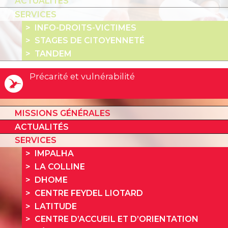
ACTUALITÉS
SERVICES
INFO-DROITS-VICTIMES
STAGES DE CITOYENNETÉ
TANDEM
Précarité et vulnérabilité
MISSIONS GÉNÉRALES
ACTUALITÉS
SERVICES
IMPALHA
LA COLLINE
DHOME
CENTRE FEYDEL LIOTARD
LATITUDE
CENTRE D’ACCUEIL ET D’ORIENTATION