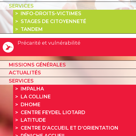
SERVICES
INFO-DROITS-VICTIMES
STAGES DE CITOYENNETÉ
TANDEM
Précarité et vulnérabilité
MISSIONS GÉNÉRALES
ACTUALITÉS
SERVICES
IMPALHA
LA COLLINE
DHOME
CENTRE FEYDEL LIOTARD
LATITUDE
CENTRE D’ACCUEIL ET D’ORIENTATION
PÉNICHE ACCUEIL