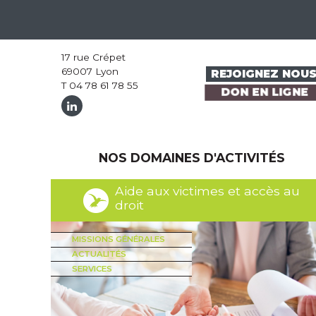
17 rue Crépet
69007 Lyon
REJOIGNEZ NOU
T 04 78 61 78 55
DON EN LIGNE
NOS DOMAINES D'ACTIVITÉS
Aide aux victimes et accès au
droit
MISSIONS GÉNÉRALES
ACTUALITÉS
SERVICES