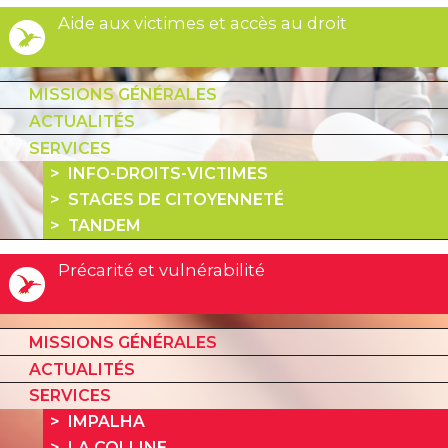
Aide aux victimes et accès au droit
MISSIONS GÉNÉRALES
ACTUALITÉS
SERVICES
INFO-DROITS-VICTIMES
STAGES DE CITOYENNETÉ
TANDEM
Précarité et vulnérabilité
MISSIONS GÉNÉRALES
ACTUALITÉS
SERVICES
IMPALHA
LA COLLINE